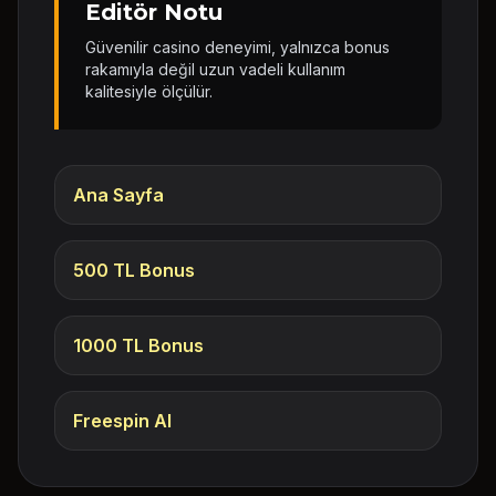
Editör Notu
Güvenilir casino deneyimi, yalnızca bonus
rakamıyla değil uzun vadeli kullanım
kalitesiyle ölçülür.
Ana Sayfa
500 TL Bonus
1000 TL Bonus
Freespin Al